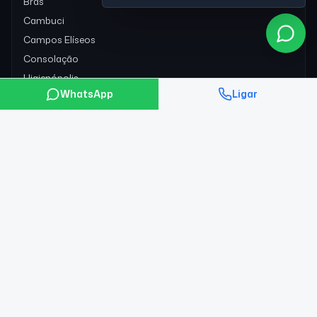
Brás
Cambuci
Campos Elíseos
Consolação
Higienópolis
WhatsApp
Ligar
Jardins
Ver todos (19)
ZONA OESTE
38
Água Branca
Alphaville
Alto da Lapa
Alto de Pinheiros
Amador Bueno
Barra Funda