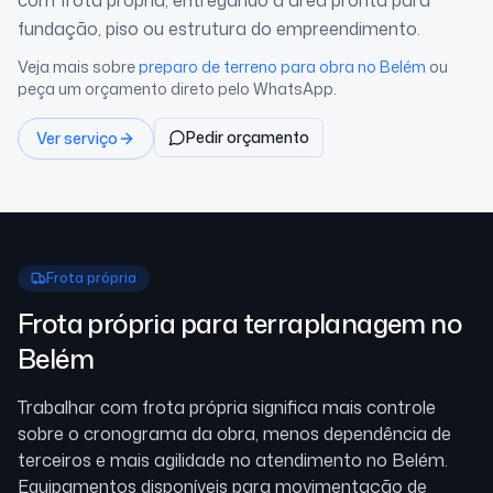
com frota própria, entregando a área pronta para
fundação, piso ou estrutura do empreendimento.
Veja mais sobre
preparo de terreno para obra
no Belém
ou
peça um orçamento direto pelo WhatsApp.
Pedir orçamento
Ver serviço
Frota própria
Frota própria para terraplanagem
no
Belém
Trabalhar com frota própria significa mais controle
sobre o cronograma da obra, menos dependência de
terceiros e mais agilidade no atendimento
no Belém
.
Equipamentos disponíveis para movimentação de