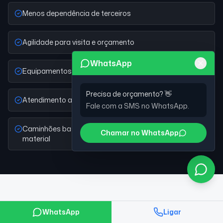
Menos dependência de terceiros
Agilidade para visita e orçamento
WhatsApp
Equipamentos adequados ao porte da obra
Precisa de orçamento? 👋
Atendimento a obras comerciais e industriais
Fale com a SMS no WhatsApp.
Caminhões basculantes próprios para retirada de
Chamar no WhatsApp
material
Obras atendidas pela SMS
WhatsApp
Ligar
Terraplenagem no Cambuci