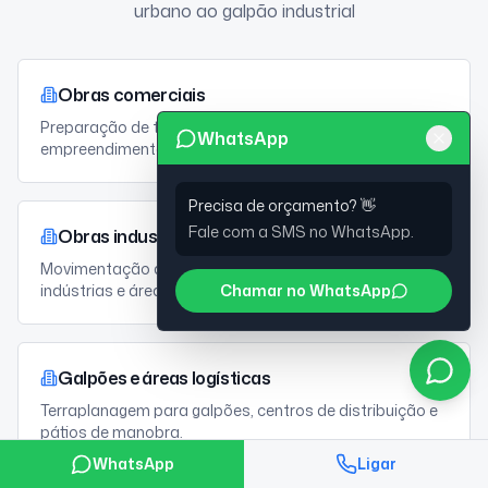
urbano ao galpão industrial
Obras comerciais
Preparação de terreno para lojas, centros comerciais e
WhatsApp
empreendimentos de uso misto.
Precisa de orçamento? 👋
Fale com a SMS no WhatsApp.
Obras industriais
Movimentação de terra e nivelamento para fábricas,
Chamar no WhatsApp
indústrias e áreas produtivas.
Galpões e áreas logísticas
Terraplanagem para galpões, centros de distribuição e
pátios de manobra.
WhatsApp
Ligar