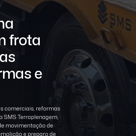
na
 frota
ras
ormas e
s comerciais, reformas
 a SMS Terraplenagem,
 de movimentação de
demolição e preparo de