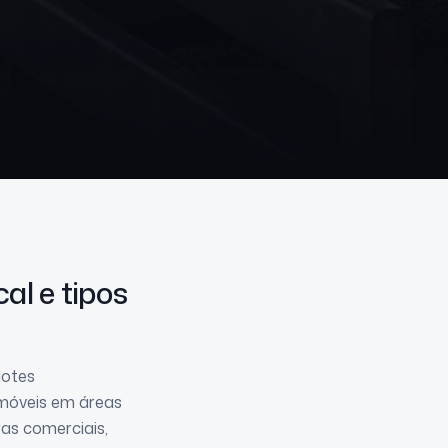
cal e tipos
lotes
imóveis em áreas
as comerciais,