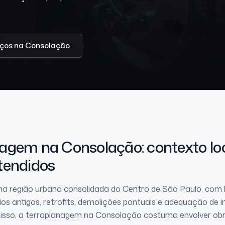
iços
na Consolação
anagem
na Consolação
: contexto lo
tendidos
a região urbana consolidada do Centro de São Paulo, com 
os antigos, retrofits, demolições pontuais e adequação de 
 isso, a terraplanagem na Consolação costuma envolver obr