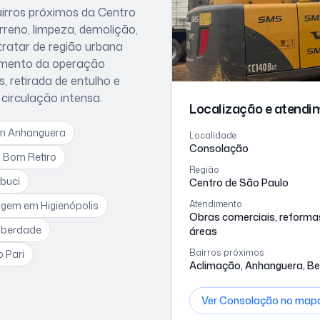
irros próximos
da Centro
reno, limpeza, demolição,
tratar de
região urbana
jamento da operação
 retirada de entulho e
circulação intensa
.
Localização e atend
m Anhanguera
Localidade
Consolação
 Bom Retiro
Região
buci
Centro de São Paulo
Atendimento
nagem
em Higienópolis
Obras comerciais, reforma
iberdade
áreas
Bairros próximos
o Pari
Aclimação, Anhanguera, Bel
Ver
Consolação
no map