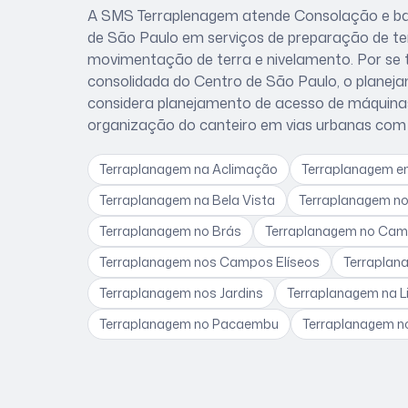
A SMS Terraplenagem atende
Consolação
e ba
de São Paulo
em serviços de preparação de ter
movimentação de terra e nivelamento. Por se 
consolidada do Centro de São Paulo
, o plane
considera
planejamento de acesso de máquinas,
organização do canteiro em vias urbanas com 
Terraplanagem
na Aclimação
Terraplanagem
e
Terraplanagem
na Bela Vista
Terraplanagem
no
Terraplanagem
no Brás
Terraplanagem
no Cam
Terraplanagem
nos Campos Elíseos
Terrapla
Terraplanagem
nos Jardins
Terraplanagem
na L
Terraplanagem
no Pacaembu
Terraplanagem
n