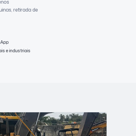
enos
nas, retirada de
sApp
s e industriais