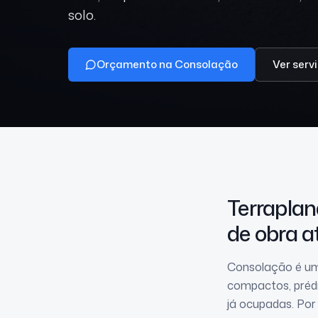
solo.
Orçamento na Consolação
Ver serv
Terrapl
de obra a
Consolação é um
compactos, prédi
já ocupadas. Por