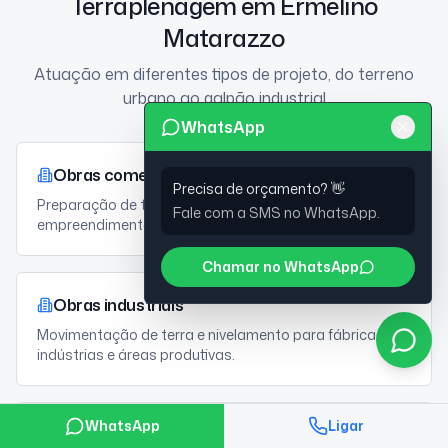
Terraplenagem em Ermelino
Matarazzo
Atuação em diferentes tipos de projeto, do terreno
urbano ao galpão industrial
WhatsApp
Obras comerciais
Precisa de orçamento? 👋
Preparação de terreno para lojas, centros comerciais e
Fale com a SMS no WhatsApp.
empreendimentos de uso misto.
Chamar no WhatsApp
Obras industriais
Movimentação de terra e nivelamento para fábricas,
indústrias e áreas produtivas.
WhatsApp
Ligar
Galpões e áreas logísticas