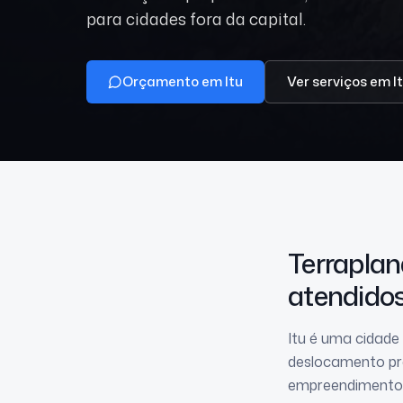
para cidades fora da capital.
Orçamento em Itu
Ver serviços
em I
Terrapl
atendido
Itu é uma cidad
deslocamento pro
empreendimentos 