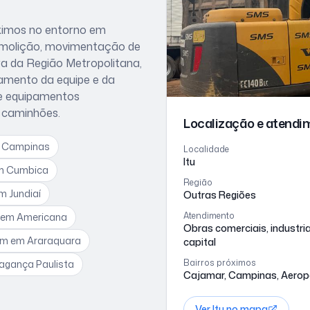
óximos
no entorno
em
demolição, movimentação de
ra da Região Metropolitana
,
amento da equipe e da
de equipamentos
e caminhões
.
Localização e atend
 Campinas
Localidade
Itu
m Cumbica
Região
m Jundiaí
Outras Regiões
Atendimento
em Americana
Obras comerciais, industr
em
em Araraquara
capital
Bairros próximos
agança Paulista
Cajamar, Campinas, Aeropo
Ver
Itu
no mapa