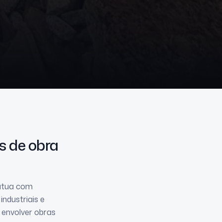
os de obra
 atua com
ndustriais e
 envolver obras