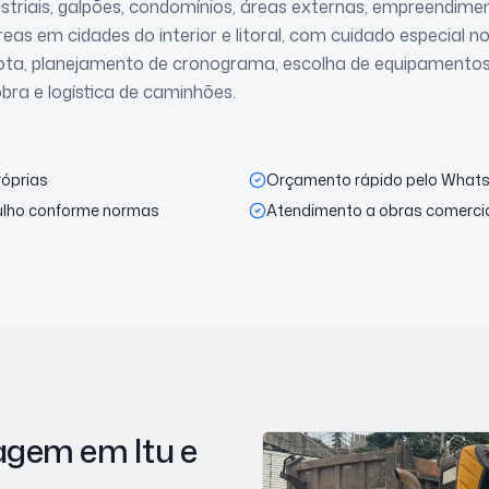
ustriais, galpões, condomínios, áreas externas, empreendime
eas em cidades do interior e litoral, com cuidado especial 
rota, planejamento de cronograma, escolha de equipamento
bra e logística de caminhões.
róprias
Orçamento rápido pelo What
ulho conforme normas
Atendimento a obras comerciai
nagem
em Itu
e