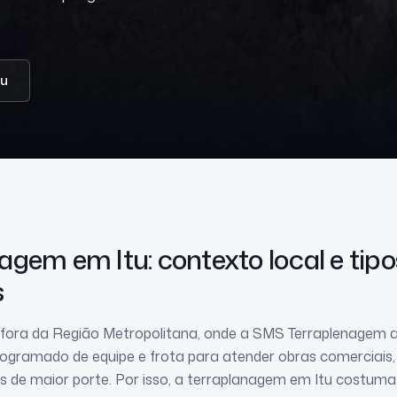
tu
anagem
em Itu
: contexto local e tip
s
e fora da Região Metropolitana, onde a SMS Terraplenagem
gramado de equipe e frota para atender obras comerciais, i
de maior porte. Por isso, a terraplanagem em Itu costuma