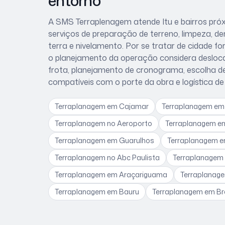
entorno
A SMS Terraplenagem atende
Itu
e bairros pr
serviços de preparação de terreno, limpeza, 
terra e nivelamento. Por se tratar de
cidade fo
o planejamento da operação considera
desloc
frota, planejamento de cronograma, escolha 
compatíveis com o porte da obra e logística d
Terraplanagem
em Cajamar
Terraplanagem
em
Terraplanagem
no Aeroporto
Terraplanagem
e
Terraplanagem
em Guarulhos
Terraplanagem
e
Terraplanagem
no Abc Paulista
Terraplanagem
Terraplanagem
em Araçariguama
Terraplanag
Terraplanagem
em Bauru
Terraplanagem
em Br