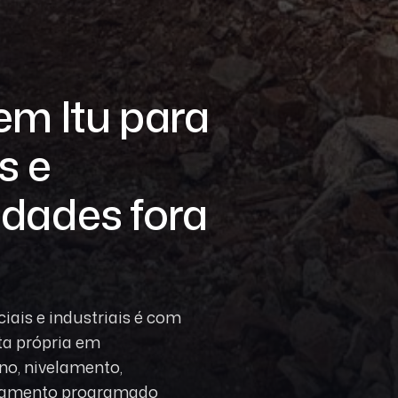
em Itu para
s e
idades fora
ais e industriais é com
ta própria em
no, nivelamento,
ocamento programado