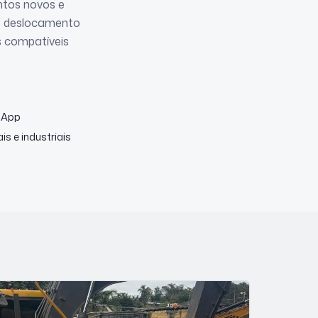
ntos novos e
no deslocamento
s compatíveis
sApp
s e industriais