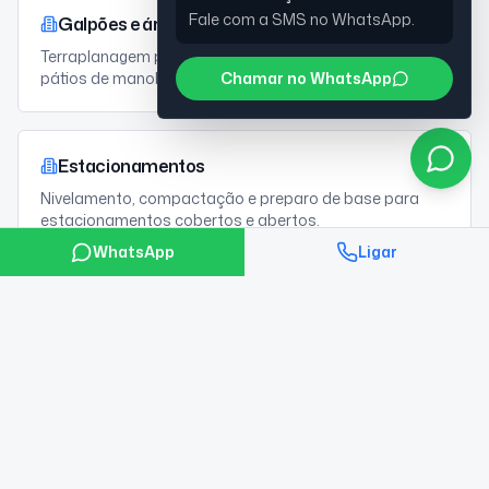
Fale com a SMS no WhatsApp.
Galpões e áreas logísticas
Terraplanagem para galpões, centros de distribuição e
pátios de manobra.
Chamar no WhatsApp
Estacionamentos
Nivelamento, compactação e preparo de base para
estacionamentos cobertos e abertos.
WhatsApp
Ligar
Terrenos urbanos
Limpeza, demolição e regularização de lotes urbanos
antes da construção.
Reformas com demolição
Demolição controlada e retirada de entulho em