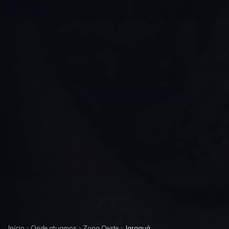
Início
Onde atuamos
Zona Oeste
Jaraguá