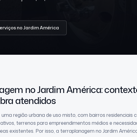
serviços
no Jardim América
anagem
no Jardim América
: context
obra atendidos
 uma região urbana de uso misto, com bairros residenciais c
 ativos, terrenos para empreendimentos médios e necessida
as existentes. Por isso, a terraplanagem no Jardim Améri