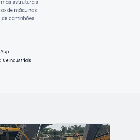
ormas estruturais
sso de máquinas
ca de caminhões
sApp
s e industriais