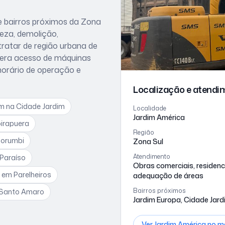
 bairros próximos
da Zona
eza, demolição,
tratar de
região urbana de
dera
acesso de máquinas
 horário de operação e
Localização e atend
em
na Cidade Jardim
Localidade
Jardim América
birapuera
Região
Morumbi
Zona Sul
Atendimento
 Paraíso
Obras comerciais, residenc
m
em Parelheiros
adequação de áreas
Bairros próximos
Santo Amaro
Jardim Europa, Cidade Jardi
Ver
Jardim América
no m