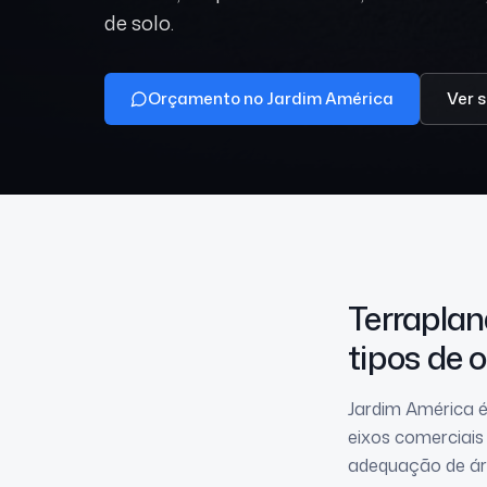
de solo.
Orçamento no Jardim América
Ver 
Terrapl
tipos de 
Jardim América é
eixos comerciais
adequação de áre