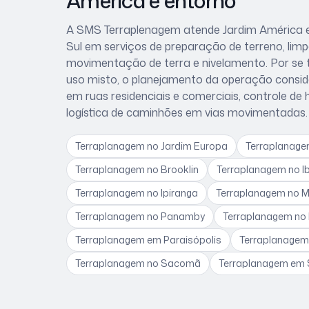
América
e entorno
A SMS Terraplenagem atende
Jardim América
e
Sul
em serviços de preparação de terreno, limp
movimentação de terra e nivelamento. Por se 
uso misto
, o planejamento da operação consi
em ruas residenciais e comerciais, controle de
logística de caminhões em vias movimentadas
.
Terraplanagem
no Jardim Europa
Terraplanag
Terraplanagem
no Brooklin
Terraplanagem
no I
Terraplanagem
no Ipiranga
Terraplanagem
no 
Terraplanagem
no Panamby
Terraplanagem
no
Terraplanagem
em Paraisópolis
Terraplanage
Terraplanagem
no Sacomã
Terraplanagem
em 