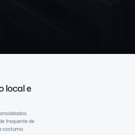
o local e
onsolidados,
de frequente de
ca costuma