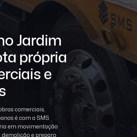
no Jardim
ta própria
rciais e
s
bras comerciais,
rbanos é com a SMS
pria em movimentação
o, demolição e preparo