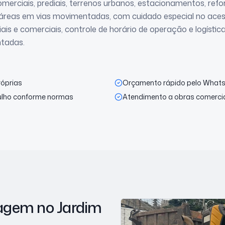
omerciais, prediais, terrenos urbanos, estacionamentos, ref
áreas em vias movimentadas, com cuidado especial no ace
iais e comerciais, controle de horário de operação e logísti
tadas.
róprias
Orçamento rápido pelo What
ulho conforme normas
Atendimento a obras comerciai
nagem
no Jardim