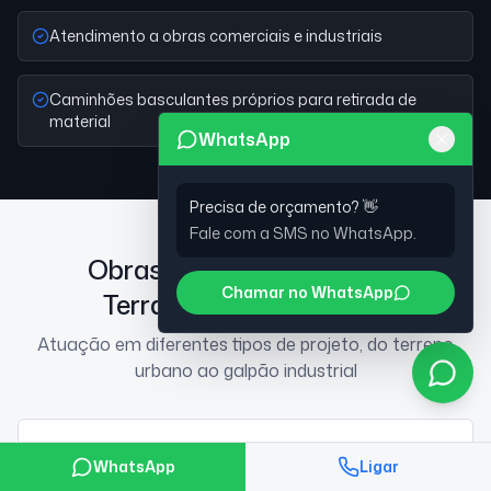
Atendimento a obras comerciais e industriais
Caminhões basculantes próprios para retirada de
material
WhatsApp
Precisa de orçamento? 👋
Fale com a SMS no WhatsApp.
Obras atendidas pela SMS
Chamar no WhatsApp
Terraplenagem na Lapa
Atuação em diferentes tipos de projeto, do terreno
urbano ao galpão industrial
Obras comerciais
WhatsApp
Ligar
Preparação de terreno para lojas, centros comerciais e