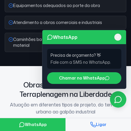
Equipamentos adequados ao porte da obra
Atendimento a obras comerciais e industriais
WhatsApp
Caminhões basculantes próprios para retirada de
material
Precisa de orçamento? 👋
Fale com a SMS no WhatsApp.
Chamar no WhatsApp
Obras atendidas pela SMS
Terraplenagem na Liberdade
Atuação em diferentes tipos de projeto, do terreno
urbano ao galpão industrial
WhatsApp
Ligar