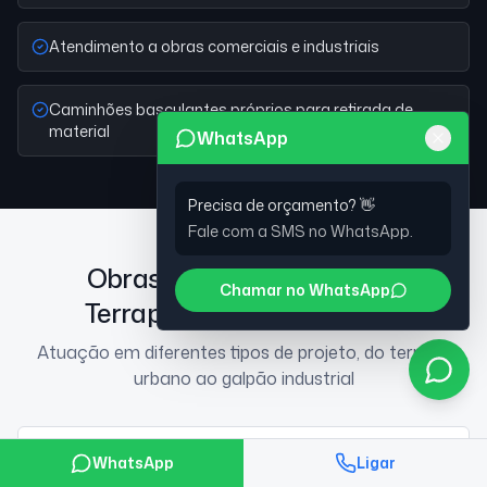
Atendimento a obras comerciais e industriais
Caminhões basculantes próprios para retirada de
material
WhatsApp
Precisa de orçamento? 👋
Fale com a SMS no WhatsApp.
Obras atendidas pela SMS
Chamar no WhatsApp
Terraplenagem em Osasco
Atuação em diferentes tipos de projeto, do terreno
urbano ao galpão industrial
Obras comerciais
WhatsApp
Ligar