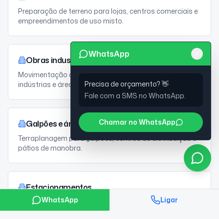
Preparação de terreno para lojas, centros comerciais e
empreendimentos de uso misto.
WhatsApp
Obras industriais
Movimentação de terra e nivelamento para fábricas,
Precisa de orçamento? 👋
indústrias e áreas produtivas.
Fale com a SMS no WhatsApp.
Chamar no WhatsApp
Galpões e áreas logísticas
Terraplanagem para galpões, centros de distribuição e
pátios de manobra.
Estacionamentos
WhatsApp
Ligar
Nivelamento, compactação e preparo de base para
estacionamentos cobertos e abertos.