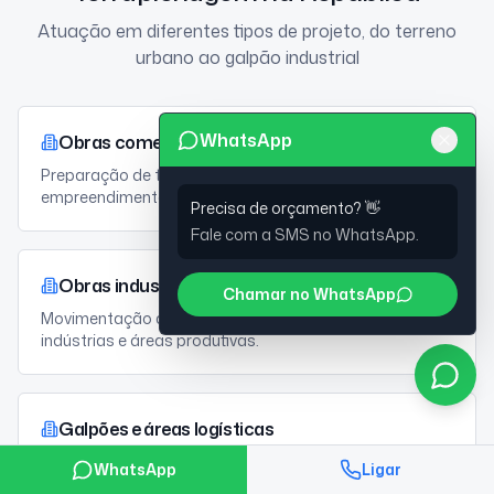
Atuação em diferentes tipos de projeto, do terreno
urbano ao galpão industrial
WhatsApp
Obras comerciais
Preparação de terreno para lojas, centros comerciais e
empreendimentos de uso misto.
Precisa de orçamento? 👋
Fale com a SMS no WhatsApp.
Obras industriais
Chamar no WhatsApp
Movimentação de terra e nivelamento para fábricas,
indústrias e áreas produtivas.
Galpões e áreas logísticas
Terraplanagem para galpões, centros de distribuição e
WhatsApp
Ligar
pátios de manobra.