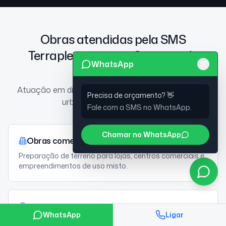
Obras atendidas pela SMS
Terraplenagem em Santana de
WhatsApp
Parnaíba
Atuação em diferentes tipos de projeto, do terreno
Precisa de orçamento? 👋
urbano ao galpão industrial
Fale com a SMS no WhatsApp.
Chamar no WhatsApp
Obras comerciais
Preparação de terreno para lojas, centros comerciais e
empreendimentos de uso misto.
Obras industriais
WhatsApp
Ligar
Movimentação de terra e nivelamento para fábricas,