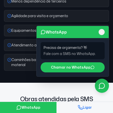
Menos dependência de terceiros
Agilidade para visita e orçamento
Equipamentos adequados ao porte da obra
WhatsApp
Atendimento a obras comerciais e industriais
Precisa de orçamento? 👋
Fale com a SMS no WhatsApp.
Caminhões basculantes próprios para retirada de
material
Chamar no WhatsApp
Obras atendidas pela SMS
Terraplenagem em São Lucas
WhatsApp
Ligar