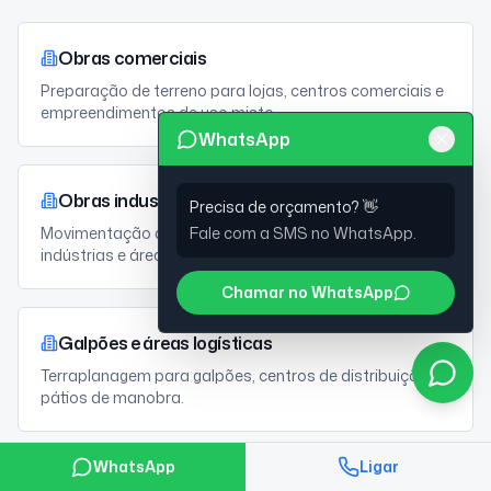
Obras comerciais
Preparação de terreno para lojas, centros comerciais e
empreendimentos de uso misto.
WhatsApp
Obras industriais
Precisa de orçamento? 👋
Fale com a SMS no WhatsApp.
Movimentação de terra e nivelamento para fábricas,
indústrias e áreas produtivas.
Chamar no WhatsApp
Galpões e áreas logísticas
Terraplanagem para galpões, centros de distribuição e
pátios de manobra.
WhatsApp
Ligar
Estacionamentos