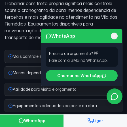
Trabalhar com frota própria significa mais controle
sobre o cronograma da obra, menos dependência de
terceiros e mais agilidade no atendimento
na Vila dos
Remédios
. Equipamentos disponíveis para
movimentação de terra, demolição, nivelamento e
WhatsApp
transporte de material.
Precisa de orçamento? 👋
Mais controle sobre o cronograma
Fale com a SMS no WhatsApp.
Menos dependência de terceiros
Chamar no WhatsApp
Agilidade para visita e orçamento
Equipamentos adequados ao porte da obra
WhatsApp
Ligar
Atendimento a obras comerciais e industriais